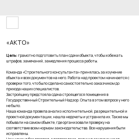
«АКТО»
Цель:
грамотно подготовить план сдачи объекта, чтобы избежать
штрафов, замечаний, замедления процесса работы.
Команда «Строительного консультанта» принялась за изучение
объекта и всех документов на него. Работа над проектом начинается с
проверки того, что было сделано самостоятельно заказчиком до
прихода наших специалистов.
Застройщику предстояла сдача строящегося помещения в
Государственный Строительный Надзор. Опыта в этом вопросе у него
не было.
Наша команда провела анализ исполнительной, разрешительной и
проектной документации, нашла недочеты и устранила их. Также мы
побывали на самом объекте, где организовали проверку на
соответствие всем нормам законодательства. Все нарушения были
исправлены.